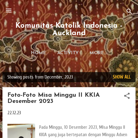
Skip to main content
Komunitas Katolik Indonesia -
Auckland
HOME
ACTIVITY
MORE…
Showing posts from December, 2023
SHOW ALL
P
o
Foto-Foto Misa Minggu II KKIA
s
Desember 2023
t
s
22.12.23
Pada Minggu, 10 Desember 2023, Misa Minggu II
KKIA yang juga bertepatan dengan Minggu Adven