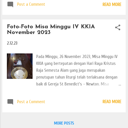
Post a Comment
READ MORE
Foto-Foto Misa Minggu IV KKIA
November 2023
2.12.23
Pada Minggu, 26 November 2023, Misa Minggu IV
KKIA yang bertepatan dengan Hari Raya Kristus
Raja Semesta Alam yang juga merupakan
penutupan tahun liturgi telah terlaksana dengan
baik di Gereja St Benedict's - Newton. Misa
dipimpin oleh Romo Roy Noeng, didampingi oleh
Diakon (Frater) Inyo. Pada hari ini juga, kita turut
Post a Comment
READ MORE
mendoakan arwah saudara saudari yang telah
mendahului kita menuju rumah Bapa di Surga.
Inilah foto-foto dari hari tersebut.
MORE POSTS