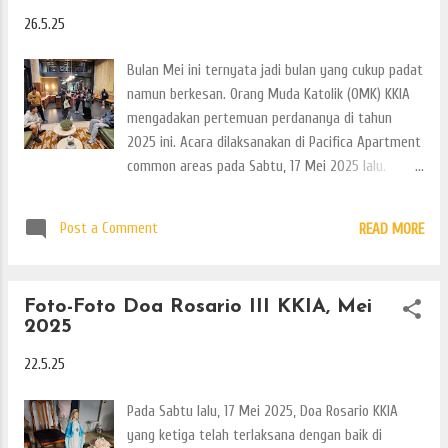
26.5.25
Bulan Mei ini ternyata jadi bulan yang cukup padat
namun berkesan. Orang Muda Katolik (OMK) KKIA
mengadakan pertemuan perdananya di tahun
2025 ini. Acara dilaksanakan di Pacifica Apartment
common areas pada Sabtu, 17 Mei 2025 lalu.
Dimulai dengan BBQ rame-rame, dilanjut nonton
film bareng. Nonton film apa? Tunggu aja di foto di
Post a Comment
READ MORE
bawah.
Foto-Foto Doa Rosario III KKIA, Mei
2025
22.5.25
Pada Sabtu lalu, 17 Mei 2025, Doa Rosario KKIA
yang ketiga telah terlaksana dengan baik di