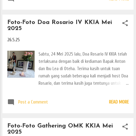
itu? Terima kasih atas kehadiran seluruh umat.
Inilah foto-fotonya.
Foto-Foto Doa Rosario IV KKIA Mei
2025
26.5.25
Sabtu, 24 Mei 2025 lalu, Doa Rosario IV KKIA telah
terlaksana dengan baik di kediaman Bapak Anton
dan Ibu Lea di Oteha. Terima kasih untuk tuan
rumah yang sudah beberapa kali menjadi host Doa
Rosario, dan terima kasih juga tentunya untuk
umat yang hadir. Seperti biasa doa hari ini
renungan dibawakan oleh Romo Rivan. Inilah
Post a Comment
READ MORE
beberapa foto-fotonya.
Foto-Foto Gathering OMK KKIA Mei
2025