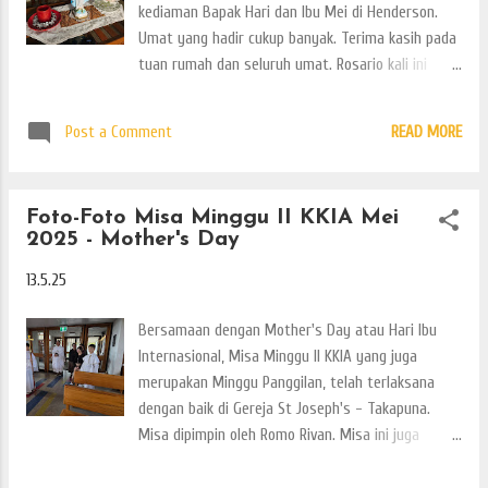
kediaman Bapak Hari dan Ibu Mei di Henderson.
Umat yang hadir cukup banyak. Terima kasih pada
tuan rumah dan seluruh umat. Rosario kali ini
kembali lagi dibimbing oleh Romo Rivan. Inilah
beberapa foto-fotonya.
Post a Comment
READ MORE
Foto-Foto Misa Minggu II KKIA Mei
2025 - Mother's Day
13.5.25
Bersamaan dengan Mother's Day atau Hari Ibu
Internasional, Misa Minggu II KKIA yang juga
merupakan Minggu Panggilan, telah terlaksana
dengan baik di Gereja St Joseph's - Takapuna.
Misa dipimpin oleh Romo Rivan. Misa ini juga
merupakan misa perdana wilayah North Shore di
Gereja St Joseph's setelah sebelumnya selalu