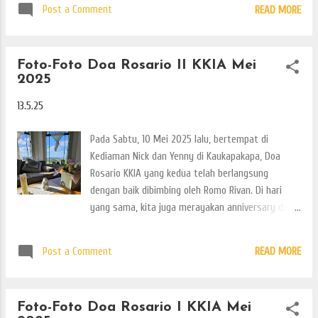
Post a Comment
READ MORE
dilaksanakan di St Vincent de Paul, Milford. Dengan
gereja yang lebih luas, tempat parkir yang lebih
banyak, dan juga adanya acara sensaikristi,
Foto-Foto Doa Rosario II KKIA Mei
diharapkan makin bisa menampung seluruh umat
2025
KKIA yang hadir. Terbukti di Minggu kemarin,
misanya ramai dihadiri umat. Terima kasih untuk
13.5.25
umat yang hadir. Jangan bosan-bosan ya untuk
hadir di misa Minggu II di seluruh wilayah KKIA.
Pada Sabtu, 10 Mei 2025 lalu, bertempat di
Inilah foto-fotonya.
Kediaman Nick dan Yenny di Kaukapakapa, Doa
Rosario KKIA yang kedua telah berlangsung
dengan baik dibimbing oleh Romo Rivan. Di hari
yang sama, kita juga merayakan anniversary dari
tuan rumah yang berbahagia. Selamat untuk Nick
dan Yenny. Terima kasih untuk tuan rumah dan
Post a Comment
READ MORE
seluruh umat yang hadir. Inilah beberapa foto-
fotonya.
Foto-Foto Doa Rosario I KKIA Mei