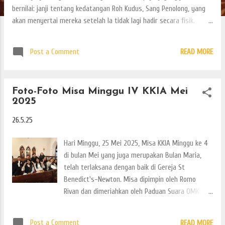
bernilai: janji tentang kedatangan Roh Kudus, Sang Penolong, yang
akan menyertai mereka setelah Ia tidak lagi hadir secara fisik.
Yesus tahu bahwa setelah kepergian-Nya, para murid akan
menghadapi ketakutan, kebingungan, bahkan keraguan. Namun Ia
Post a Comment
READ MORE
tidak membiarkan mereka sendirian. Dengan penuh kasih, Ia berjanji:
“Aku akan mengirimkan Penghibur.” Ini bukan sekadar kata-kata
penghiburan, tapi janji Allah yang sungguh digenapi. Pada hari
Foto-Foto Misa Minggu IV KKIA Mei
Pentakosta, janji itu terpenuhi. Roh Kudus turun, dan para murid
2025
yang semula takut berubah menjadi pemberita Injil yang penuh
kuasa. Tapi kisah itu tidak berhenti di sana. Janji Tuhan tidak
26.5.25
terbatas oleh waktu. Roh Kudus yang sama masih hadir dan bekerja
hari ini: dalam hati kita, dalam kehidupan Gereja, dan di tengah
Hari Minggu, 25 Mei 2025, Misa KKIA Minggu ke 4
dunia yang penuh tantangan. Dalam Ki...
di bulan Mei yang juga merupakan Bulan Maria,
telah terlaksana dengan baik di Gereja St
Benedict's-Newton. Misa dipimpin oleh Romo
Rivan dan dimeriahkan oleh Paduan Suara OMK
KKIA. Ada juga Sunday School yang hari ini
goodiesnya spesial sekali. Penasaran kan apakah
Post a Comment
READ MORE