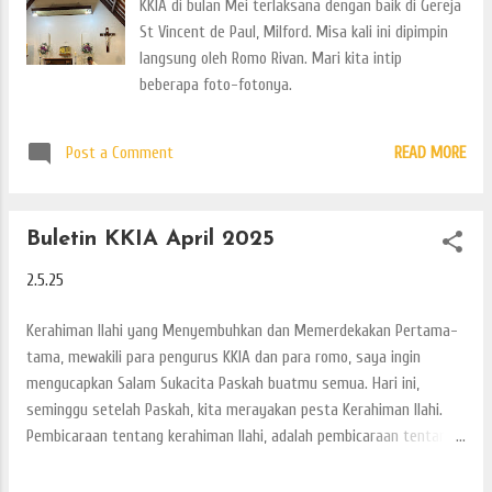
KKIA di bulan Mei terlaksana dengan baik di Gereja
St Vincent de Paul, Milford. Misa kali ini dipimpin
langsung oleh Romo Rivan. Mari kita intip
beberapa foto-fotonya.
Post a Comment
READ MORE
Buletin KKIA April 2025
2.5.25
Kerahiman Ilahi yang Menyembuhkan dan Memerdekakan Pertama-
tama, mewakili para pengurus KKIA dan para romo, saya ingin
mengucapkan Salam Sukacita Paskah buatmu semua. Hari ini,
seminggu setelah Paskah, kita merayakan pesta Kerahiman Ilahi.
Pembicaraan tentang kerahiman Ilahi, adalah pembicaraan tentang
kasih Allah. Kasih yang tidak bersyarat, kasih yang tidak menuntut
kesempurnaan kita, kasih yang justru datang dan merangkul kita di