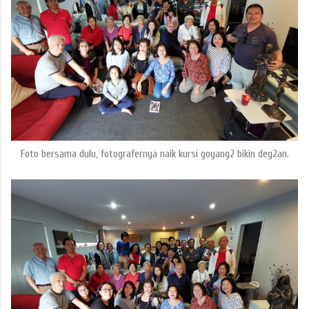
Foto bersama dulu, fotografernya naik kursi goyang2 bikin deg2an.