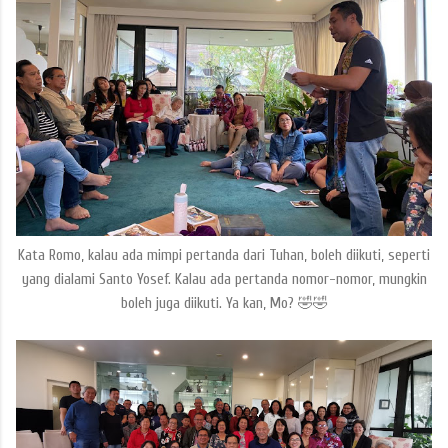
Kata Romo, kalau ada mimpi pertanda dari Tuhan, boleh diikuti, seperti
yang dialami Santo Yosef. Kalau ada pertanda nomor-nomor, mungkin
boleh juga diikuti. Ya kan, Mo? 🤣🤣