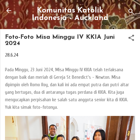
Skip to main content
Komunitas Katolik
Indonesia - Auckland
Foto-Foto Misa Minggu IV KKIA Juni
2024
28.6.24
Pada Minggu, 23 Juni 2024, Misa Minggu IV KKIA telah terlaksana
dengan baik dan meriah di Gereja St Benedict's - Newton. Misa
dipimpin oleh Romo Roy, dan kali ini ada empat putra dan putri altar
yang bertugas, dua di antaranya tugas perdana di KKIA.
Kita juga
mengucapkan perpisahan ke salah satu anggota senior kita di KKIA.
Yuk kita simak foto-fotonya.