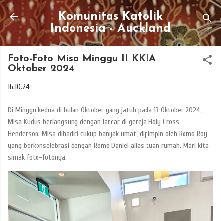
Skip to main content
Komunitas Katolik
Indonesia - Auckland
Foto-Foto Misa Minggu II KKIA
Oktober 2024
16.10.24
Di Minggu kedua di bulan Oktober yang jatuh pada 13 Oktober 2024,
Misa Kudus berlangsung dengan lancar di gereja Holy Cross -
Henderson. Misa dihadiri cukup banyak umat, dipimpin oleh Romo Roy
yang berkonselebrasi dengan Romo Daniel alias tuan rumah. Mari kita
simak foto-fotonya.