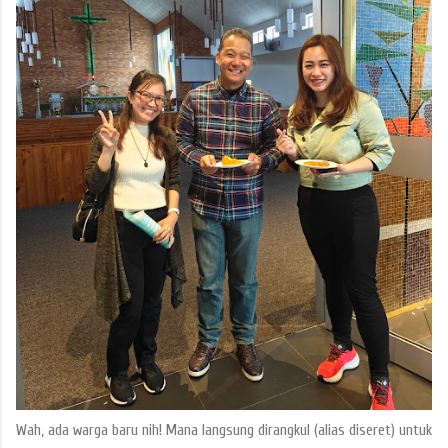
Wah, ada warga baru nih! Mana langsung dirangkul (alias diseret) untuk