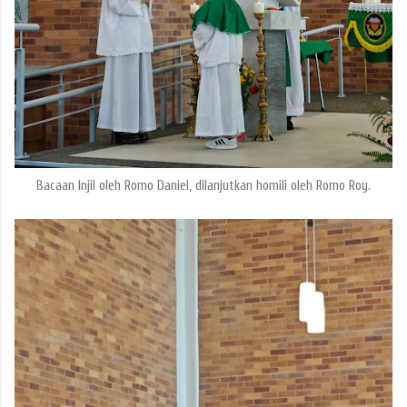
Bacaan Injil oleh Romo Daniel, dilanjutkan homili oleh Romo Roy.