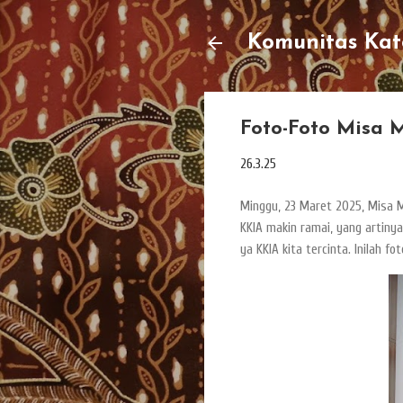
Komunitas Kato
Foto-Foto Misa 
26.3.25
Minggu, 23 Maret 2025, Misa Mi
KKIA makin ramai, yang artiny
ya KKIA kita tercinta. Inilah fo