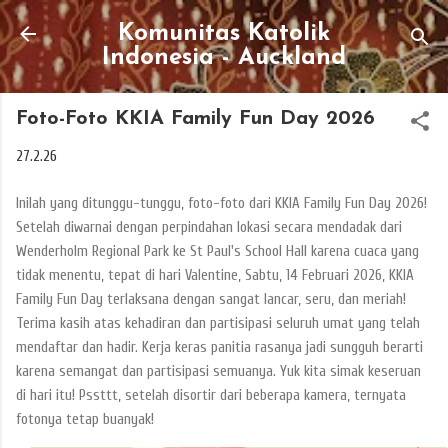
Skip to main content
Komunitas Katolik
Indonesia - Auckland
Foto-Foto KKIA Family Fun Day 2026
27.2.26
Inilah yang ditunggu-tunggu, foto-foto dari KKIA Family Fun Day 2026!
Setelah diwarnai dengan perpindahan lokasi secara mendadak dari
Wenderholm Regional Park ke St Paul's School Hall karena cuaca yang
tidak menentu, tepat di hari Valentine, Sabtu, 14 Februari 2026, KKIA
Family Fun Day terlaksana dengan sangat lancar, seru, dan meriah!
Terima kasih atas kehadiran dan partisipasi seluruh umat yang telah
mendaftar dan hadir. Kerja keras panitia rasanya jadi sungguh berarti
karena semangat dan partisipasi semuanya. Yuk kita simak keseruan
di hari itu! Pssttt, setelah disortir dari beberapa kamera, ternyata
fotonya tetap buanyak!