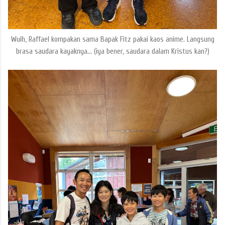
Wuih, Raffael kompakan sama Bapak Fitz pakai kaos anime. Langsung
brasa saudara kayaknya... (iya bener, saudara dalam Kristus kan?)